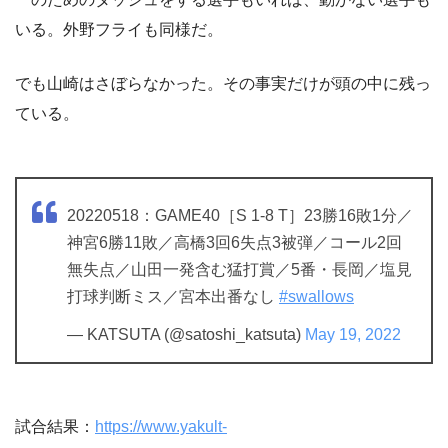
いる。外野フライも同様だ。
でも山崎はさぼらなかった。その事実だけが頭の中に残っ
ている。
20220518：GAME40［S 1-8 T］23勝16敗1分／
神宮6勝11敗／高橋3回6失点3被弾／コール2回
無失点／山田一発含む猛打賞／5番・長岡／塩見
打球判断ミス／宮本出番なし
#swallows
— KATSUTA (@satoshi_katsuta)
May 19, 2022
試合結果：
https://www.yakult-