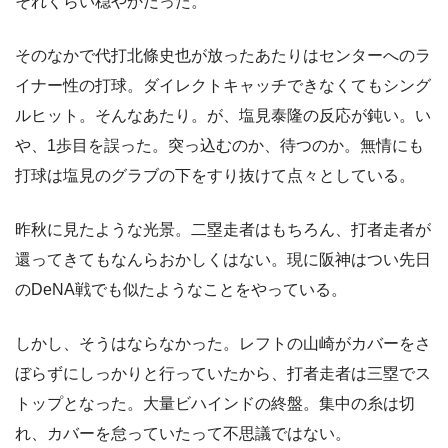
それくらい穏やかだった。
そのなかで代打北條史也が放ったあたりはセンターへのラ
イナー性の打球。ダイレクトキャッチできなくてもシング
ルヒット。そんなあたり。が、塩見泰隆の反応が鈍い。い
や、1歩目を誤った。突っ込むのか、待つのか。無情にも
打球は塩見のグラブの下をすり抜けて点々としている。
昨秋に見たような光景。二塁走者はもちろん、打者走者が
還ってきてもなんらおかしくはない。現に阪神はつい先日
のDeNA戦でも似たようなことをやっている。
しかし、そうはならなかった。レフトの山崎がカバーをさ
ぼらずにしっかりと行っていたから、打者走者は三塁でス
トップとなった。大量ビハインドの終盤。集中の糸は切
れ、カバーを怠っていたって不思議ではない。