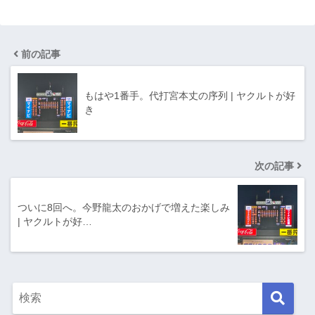
前の記事
もはや1番手。代打宮本丈の序列 | ヤクルトが好
き
次の記事
ついに8回へ。今野龍太のおかげで増えた楽しみ
| ヤクルトが好…