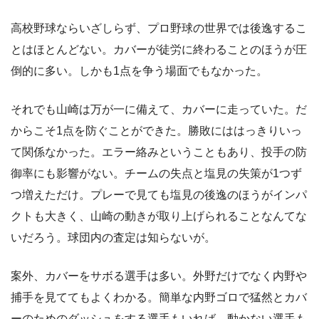
高校野球ならいざしらず、プロ野球の世界では後逸するこ
とはほとんどない。カバーが徒労に終わることのほうが圧
倒的に多い。しかも1点を争う場面でもなかった。
それでも山崎は万が一に備えて、カバーに走っていた。だ
からこそ1点を防ぐことができた。勝敗にははっきりいっ
て関係なかった。エラー絡みということもあり、投手の防
御率にも影響がない。チームの失点と塩見の失策が1つず
つ増えただけ。プレーで見ても塩見の後逸のほうがインパ
クトも大きく、山崎の動きが取り上げられることなんてな
いだろう。球団内の査定は知らないが。
案外、カバーをサボる選手は多い。外野だけでなく内野や
捕手を見ててもよくわかる。簡単な内野ゴロで猛然とカバ
ーのためのダッシュをする選手もいれば、動かない選手も