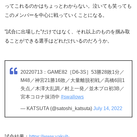
ってこれるのかはちょっとわからない。泣いても笑っても
このメンバーを中心に戦っていくことになる。
”試合に出場した”だけではなく、それ以上のものを掴み取
ることができる選手はどれだけいるのだろうか。
20220713：GAME82［D6-3S］53勝28敗1分／
M48／神宮21勝16敗／大量離脱初戦／高橋6回1
失点／木澤大乱調／村上一発／並木プロ初3B／
宮本コロナ抹消中
#swallows
— KATSUTA (@satoshi_katsuta)
July 14, 2022
試合結果：
https://www.yakult-