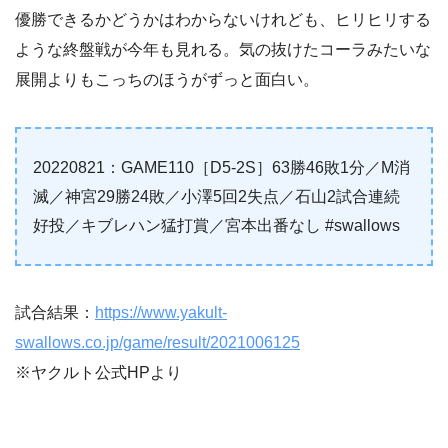
優勝できるかどうかはわからないけれども、ヒリヒリする
ような終盤戦が今年も見れる。気の抜けたコーラみたいな
展開よりもこっちのほうがずっと面白い。
20220821：GAME110［D5-2S］63勝46敗1分／M消
滅／神宮29勝24敗／小澤5回2失点／石山2試合連続
好投／キブレハン猛打賞／宮本出番なし #swallows
試合結果：
https://www.yakult-
swallows.co.jp/game/result/2021006125
※ヤクルト公式HPより