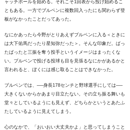
ャッチボールを始める。それこそ1回表から投げ始めるこ
ともある。一方でブルペンに複数回入ったにも関わらず登
板がなかったことだってあった。
なにかあったら今野がとりあえずブルペンに入る＜ときに
は大下佑馬だったり星知弥だった＞。そんな印象だ。ばっ
たばったと三振を奪う投手というイメージはまったくな
い。ブルペンで投げる投球も目を見張るなにかがあるかと
言われると、ぼくには感じ取ることはできなかった。
ブルペンでは、──身長178センチと野球選手にしては──
大きくないからかあまり目立たない。その立ち振る舞いも
堂々としているようにも見えず、どちらかというとあたふ
たしているように見えてしまう。
心のなかで、「おいおい大丈夫かよ」と思ってしまうこと