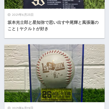
2021年6月23日
坂本光士郎と星知弥で思い出す中尾輝と風張蓮の
こと | ヤクルトが好き
2021年6月19日